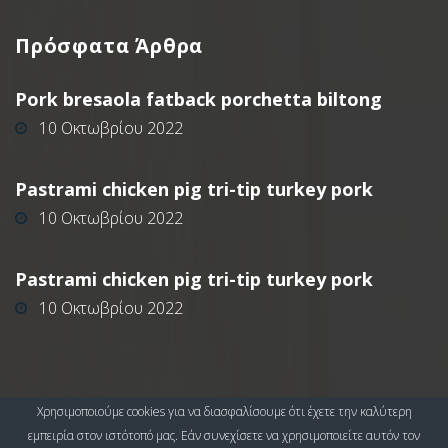
Πρόσφατα
Άρθρα
Pork bresaola fatback porchetta biltong
10 Οκτωβρίου 2022
Pastrami chicken pig tri-tip turkey pork
10 Οκτωβρίου 2022
Pastrami chicken pig tri-tip turkey pork
10 Οκτωβρίου 2022
Χρησιμοποιούμε cookies για να διασφαλίσουμε ότι έχετε την καλύτερη
Copyright ©
2026
Ideal Floor
- Δάπεδα Ειδικών Απαιτήσεων
εμπειρία στον ιστότοπό μας. Εάν συνεχίσετε να χρησιμοποιείτε αυτόν τον