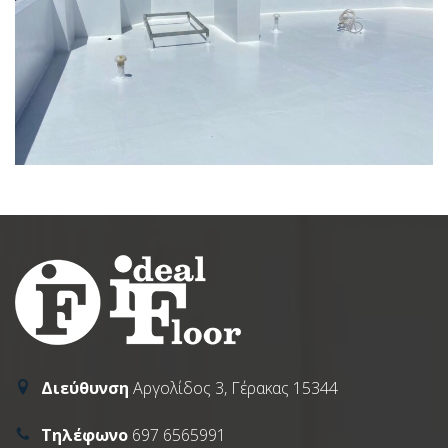
Διεύθυνση
Αργολίδος 3, Γέρακας 15344
Τηλέφωνο
697 6565991