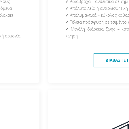
γκους
✔ Αδιάβροχα – ανθεκτικά σε χημι
νόμενα
✔ Απόλυτα λεία ή αντιολισθητική
πλακάκι
✔ Απολυμαντικά – εύκολος καθα
✔ Τέλεια πρόσφυση σε τσιμέντο 
✔ Μεγάλη διάρκεια ζωής – κατ
ική αρμονία
κίνηση
ΔΙΑΒΆΣΤΕ 