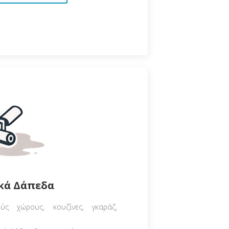
κά Δάπεδα
ύς χώρους, κουζίνες, γκαράζ,