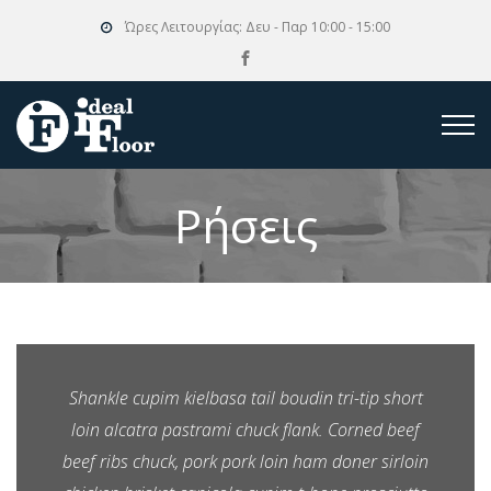
Ώρες Λειτουργίας:
Δευ - Παρ 10:00 - 15:00
Ρήσεις
Shankle cupim kielbasa tail boudin tri-tip short
loin alcatra pastrami chuck flank. Corned beef
beef ribs chuck, pork pork loin ham doner sirloin